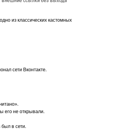
ь внешние ссылки без выхода
 одно из классических кастомных
онал сети Вконтакте.
читано».
 его не открывали.
был в сети.